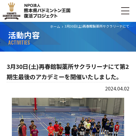
3月30日(土)再春館製薬所サクラリーナにて第2期生最後のアカデミーを開催いたしました。
ホーム
活動内容
ホーム
ACTIVITIES
ごあいさつ
3月30日(土)再春館製薬所サクラリーナにて第2
プロジェクトについて
期生最後のアカデミーを開催いたしました。
活動内容
2024.04.02
寄付・支援する
お問い合わせ