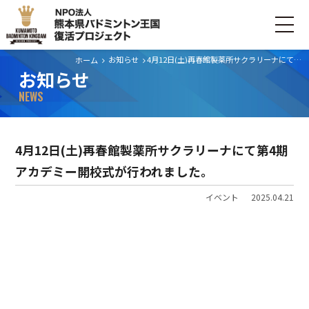
お知らせ
4月12日(土)再春館製薬所サクラリーナにて第4期アカデミー開校式が行われました。
ホーム
お知らせ
ホーム
NEWS
ごあいさつ
4月12日(土)再春館製薬所サクラリーナにて第4期
プロジェクトについて
アカデミー開校式が行われました。
活動内容
イベント
2025.04.21
寄付・支援する
お問い合わせ