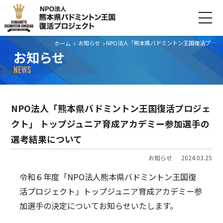
お知らせ
NPO法人「熊本県バドミントン王国復活プロジェクト」 トップジュニア育成アカデミー参加選手の選考結果について
ホーム
お知らせ
ホーム
NEWS
ごあいさつ
NPO法人「熊本県バドミントン王国復活プロジェ
プロジェクトについて
クト」 トップジュニア育成アカデミー参加選手の
選考結果について
活動内容
お知らせ
2024.03.25
寄付・支援する
令和６年度「NPO法人熊本県バドミントン王国復
活プロジェクト」トップジュニア育成アカデミー参
お問い合わせ
加選手の決定についてお知らせいたします。