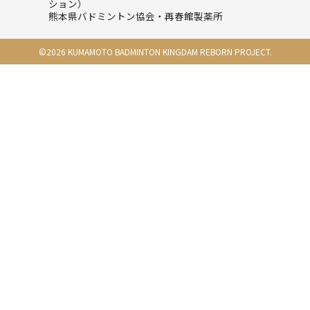
ション）
Twitter
熊本県バドミントン協会・再春館製薬所
©
2026
KUMAMOTO BADMINTON KINGDAM REBORN PROJECT.