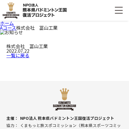
ホーム
Aコース
株式会社 冨山工業
ホーム
株式会社 冨山工業
ごあいさつ
2022.07.22
一覧に戻る
プロジェクトについて
活動内容
寄付・支援する
お問い合わせ
主催
NPO法人 熊本県バドミントン王国復活プロジェクト
協力
くまもっと旅スポコミッション（熊本県スポーツコミッ