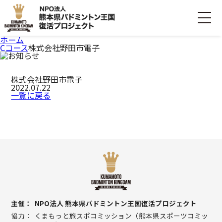
ホーム
Cコース
株式会社野田市電子
ホーム
株式会社野田市電子
ごあいさつ
2022.07.22
一覧に戻る
プロジェクトについて
活動内容
寄付・支援する
お問い合わせ
主催
NPO法人 熊本県バドミントン王国復活プロジェクト
協力
くまもっと旅スポコミッション（熊本県スポーツコミッ