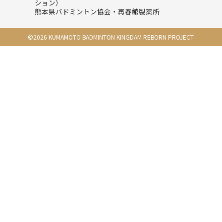
ション）
Twitter
熊本県バドミントン協会・再春館製薬所
©
2026
KUMAMOTO BADMINTON KINGDAM REBORN PROJECT.